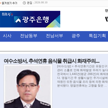
2026.08.10
시사
전남동부
전남서부
광주
특집기획
여수소방서, 추석연휴 음식물 취급시 화재주의....
[여수/소방] = 추석연휴기간은 유동인
관리 소홀로 인해 화재발생 우려가 높다. 
전국에서 1,440건(평균 288건)의 화재
다. 명절기간 주 생활시설인 주거시설에 대
재원인 또한 음식물 조리 등에 의한 화재가
분석됐다. 명절연휴에는 고향을 찾은 …